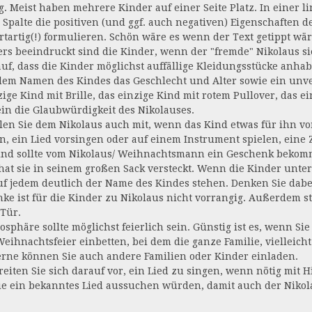
ig. Meist haben mehrere Kinder auf einer Seite Platz. In einer 
 Spalte die positiven (und ggf. auch negativen) Eigenschaften de
rtartig(!) formulieren. Schön wäre es wenn der Text getippt wär
rs beeindruckt sind die Kinder, wenn der "fremde" Nikolaus s
auf, dass die Kinder möglichst auffällige Kleidungsstücke anhab
em Namen des Kindes das Geschlecht und Alter sowie ein unv
zige Kind mit Brille, das einzige Kind mit rotem Pullover, das e
n die Glaubwürdigkeit des Nikolauses.
eilen Sie dem Nikolaus auch mit, wenn das Kind etwas für ihn vor
n, ein Lied vorsingen oder auf einem Instrument spielen, eine
ind sollte vom Nikolaus/ Weihnachtsmann ein Geschenk bekom
hat sie in seinem großen Sack versteckt. Wenn die Kinder unt
auf jedem deutlich der Name des Kindes stehen. Denken Sie dab
ke ist für die Kinder zu Nikolaus nicht vorrangig. Außerdem 
 Tür.
osphäre sollte möglichst feierlich sein. Günstig ist es, wenn S
Weihnachtsfeier einbetten, bei dem die ganze Familie, vielleich
erne können Sie auch andere Familien oder Kinder einladen.
ereiten Sie sich darauf vor, ein Lied zu singen, wenn nötig mit 
e ein bekanntes Lied aussuchen würden, damit auch der Nikol