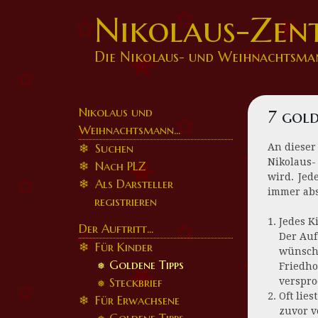
Nikolaus-Zen
Die Nikolaus- und Weihnachtsma
Nikolaus und
7 gold
Weihnachtsmann...
An dieser
Suchen
Nikolaus-
Nach PLZ
wird. Jed
Als Darsteller
immer abs
registrieren
Jedes K
Der Auftritt...
Der Auf
Für Kinder
wünsche
Goldene Tipps
Friedho
verspro
Steckbrief
Oft lie
Für Erwachsene
zuvor v