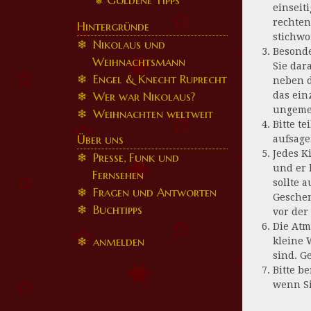
Goldene Tipps
einseit
rechten
Hintergründe
stichwo
Nikolaus und
Besonde
Weihnachtsmann
Sie dar
Engel & Knecht Ruprecht
neben d
Wer war Nikolaus?
das ein
ungemei
Weihnachten weltweit
Bitte t
Über uns
aufsage
Jedes K
Presse, Funk und
und er 
Fernsehen
sollte 
Fragen und Antworten
Geschen
Buchtipps
vor der
Die Atm
anmelden
kleine 
sind. G
Bitte b
wenn Si