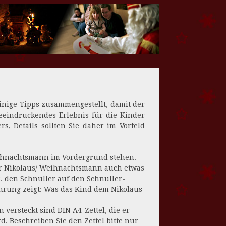
einige Tipps zusammengestellt, damit der
eeindruckendes Erlebnis für die Kinder
rs, Details sollten Sie daher im Vorfeld
Weihnachtsmann im Vordergrund stehen.
der Nikolaus/ Weihnachtsmann auch etwas
. den Schnuller auf den Schnuller-
ahrung zeigt: Was das Kind dem Nikolaus
 versteckt sind DIN A4-Zettel, die er
 Beschreiben Sie den Zettel bitte nur