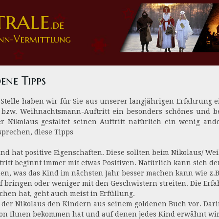
trale
.de
nn-Vermittlung
ene Tipps
 Stelle haben wir für Sie aus unserer langjährigen Erfahrung 
 bzw. Weihnachtsmann-Auftritt ein besonders schönes und b
er Nikolaus gestaltet seinen Auftritt natürlich ein wenig ande
prechen, diese Tipps
ind hat positive Eigenschaften. Diese sollten beim Nikolaus/ 
tritt beginnt immer mit etwas Positiven. Natürlich kann sich 
n, was das Kind im nächsten Jahr besser machen kann wie z.B
f bringen oder weniger mit den Geschwistern streiten. Die Erf
chen hat, geht auch meist in Erfüllung.
st der Nikolaus den Kindern aus seinem goldenen Buch vor. Darin
on Ihnen bekommen hat und auf denen jedes Kind erwähnt wird.